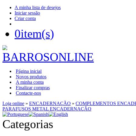
A minha lista de desejos
Iniciar sessão
Criar conta
0
item(s)
Página inicial
Novos produtos
A minha conta
Finalizar compras
Contacte-nos
Loja online
»
ENCADERNAÇÃO
»
COMPLEMENTOS ENCAD
PARAFUSOS METAL ENCADERNAÇÃO
Categorias