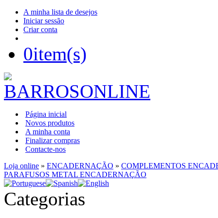
A minha lista de desejos
Iniciar sessão
Criar conta
0
item(s)
Página inicial
Novos produtos
A minha conta
Finalizar compras
Contacte-nos
Loja online
»
ENCADERNAÇÃO
»
COMPLEMENTOS ENCAD
PARAFUSOS METAL ENCADERNAÇÃO
Categorias