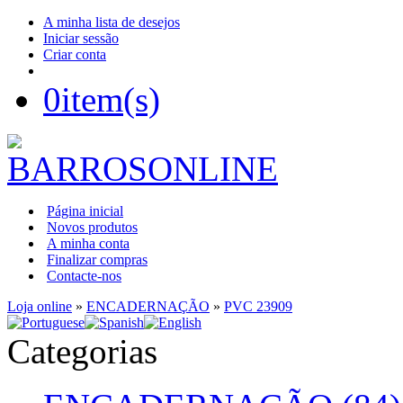
A minha lista de desejos
Iniciar sessão
Criar conta
0
item(s)
Página inicial
Novos produtos
A minha conta
Finalizar compras
Contacte-nos
Loja online
»
ENCADERNAÇÃO
»
PVC 23909
Categorias