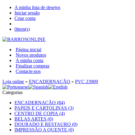
A minha lista de desejos
Iniciar sessão
Criar conta
0
item(s)
Página inicial
Novos produtos
A minha conta
Finalizar compras
Contacte-nos
Loja online
»
ENCADERNAÇÃO
»
PVC 23909
Categorias
ENCADERNAÇÃO (84)
PAPEIS E CARTOLINAS (3)
CENTRO DE COPIA (4)
BELAS ARTES (0)
DOURADO E RESTAURO (0)
IMPRESSÃO A QUENTE (0)