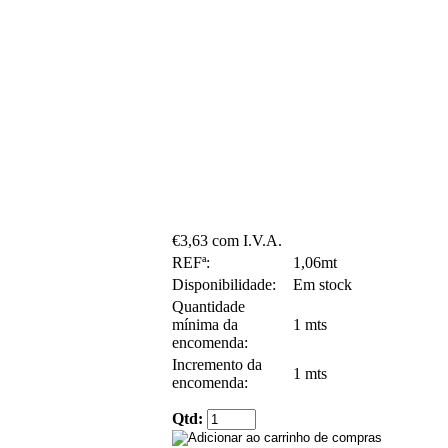
€3,63 com I.V.A.
REFª:
1,06mt
Disponibilidade:
Em stock
Quantidade
mínima da
1 mts
encomenda:
Incremento da
1 mts
encomenda:
Qtd: