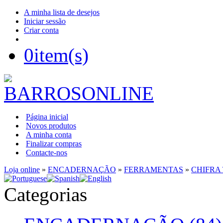
A minha lista de desejos
Iniciar sessão
Criar conta
0
item(s)
Página inicial
Novos produtos
A minha conta
Finalizar compras
Contacte-nos
Loja online
»
ENCADERNAÇÃO
»
FERRAMENTAS
»
CHIFRA
Categorias