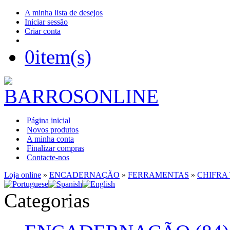
A minha lista de desejos
Iniciar sessão
Criar conta
0
item(s)
Página inicial
Novos produtos
A minha conta
Finalizar compras
Contacte-nos
Loja online
»
ENCADERNAÇÃO
»
FERRAMENTAS
»
CHIFRA
Categorias