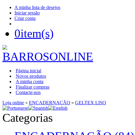
A minha lista de desejos
Iniciar sessão
Criar conta
0
item(s)
Página inicial
Novos produtos
A minha conta
Finalizar compras
Contacte-nos
Loja online
»
ENCADERNAÇÃO
»
GELTEX LISO
Categorias