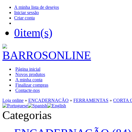
A minha lista de desejos
Iniciar sessão
Criar conta
0
item(s)
Página inicial
Novos produtos
A minha conta
Finalizar compras
Contacte-nos
Loja online
»
ENCADERNAÇÃO
»
FERRAMENTAS
»
CORTA 
Categorias