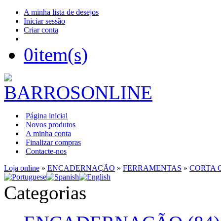
A minha lista de desejos
Iniciar sessão
Criar conta
0
item(s)
Página inicial
Novos produtos
A minha conta
Finalizar compras
Contacte-nos
Loja online
»
ENCADERNAÇÃO
»
FERRAMENTAS
»
CORTA 
Categorias