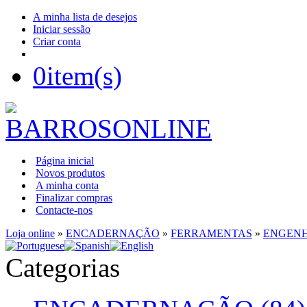
A minha lista de desejos
Iniciar sessão
Criar conta
0
item(s)
Página inicial
Novos produtos
A minha conta
Finalizar compras
Contacte-nos
Loja online
»
ENCADERNAÇÃO
»
FERRAMENTAS
»
ENGENH
Categorias