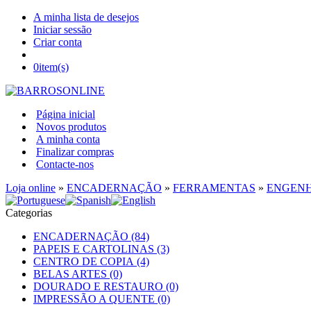
A minha lista de desejos
Iniciar sessão
Criar conta
0
item(s)
Página inicial
Novos produtos
A minha conta
Finalizar compras
Contacte-nos
Loja online
»
ENCADERNAÇÃO
»
FERRAMENTAS
»
ENGENH
Categorias
ENCADERNAÇÃO (84)
PAPEIS E CARTOLINAS (3)
CENTRO DE COPIA (4)
BELAS ARTES (0)
DOURADO E RESTAURO (0)
IMPRESSÃO A QUENTE (0)