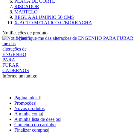
PLACA DE CORTE
RISCADOR
MARTELO
REGUA ALUMINIO 50 CMS
X-ACTO METALICO C/BORRACHA
Notificações de produto
Notifique-me das alterações de ENGENHO PARA FU
Informe um amigo
Página inicial
|
Promoções
|
Novos produtos
|
A minha conta
|
A minha lista de desejos
|
Conteúdo do carrinho
|
Finalizar compras
|