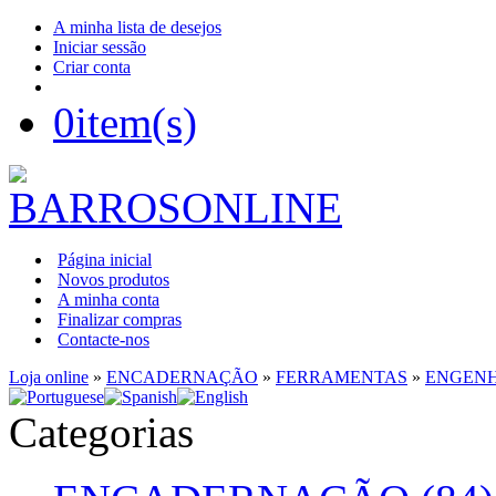
A minha lista de desejos
Iniciar sessão
Criar conta
0
item(s)
Página inicial
Novos produtos
A minha conta
Finalizar compras
Contacte-nos
Loja online
»
ENCADERNAÇÃO
»
FERRAMENTAS
»
ENGENH
Categorias