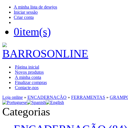
A minha lista de desejos
Iniciar sessão
Criar conta
0
item(s)
Página inicial
Novos produtos
A minha conta
Finalizar compras
Contacte-nos
Loja online
»
ENCADERNAÇÃO
»
FERRAMENTAS
»
GRAMPO
Categorias