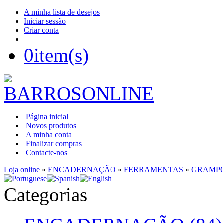
A minha lista de desejos
Iniciar sessão
Criar conta
0
item(s)
Página inicial
Novos produtos
A minha conta
Finalizar compras
Contacte-nos
Loja online
»
ENCADERNAÇÃO
»
FERRAMENTAS
»
GRAMPO
Categorias