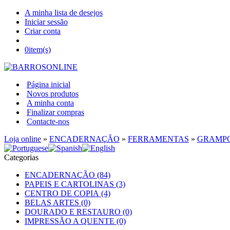
A minha lista de desejos
Iniciar sessão
Criar conta
0
item(s)
Página inicial
Novos produtos
A minha conta
Finalizar compras
Contacte-nos
Loja online
»
ENCADERNAÇÃO
»
FERRAMENTAS
»
GRAMPO
Categorias
ENCADERNAÇÃO (84)
PAPEIS E CARTOLINAS (3)
CENTRO DE COPIA (4)
BELAS ARTES (0)
DOURADO E RESTAURO (0)
IMPRESSÃO A QUENTE (0)