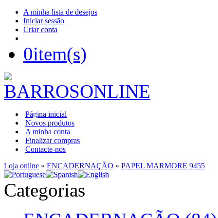
A minha lista de desejos
Iniciar sessão
Criar conta
0
item(s)
Página inicial
Novos produtos
A minha conta
Finalizar compras
Contacte-nos
Loja online
»
ENCADERNAÇÃO
»
PAPEL MARMORE 9455
Categorias