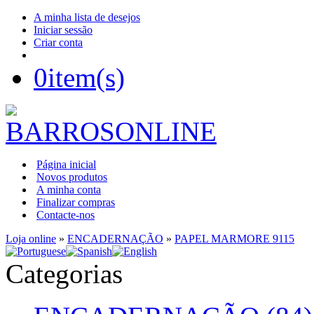
A minha lista de desejos
Iniciar sessão
Criar conta
0
item(s)
Página inicial
Novos produtos
A minha conta
Finalizar compras
Contacte-nos
Loja online
»
ENCADERNAÇÃO
»
PAPEL MARMORE 9115
Categorias