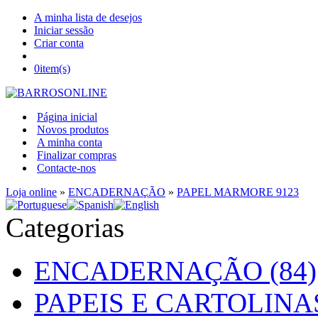
A minha lista de desejos
Iniciar sessão
Criar conta
0
item(s)
Página inicial
Novos produtos
A minha conta
Finalizar compras
Contacte-nos
Loja online
»
ENCADERNAÇÃO
»
PAPEL MARMORE 9123
Categorias
ENCADERNAÇÃO (84)
PAPEIS E CARTOLINAS