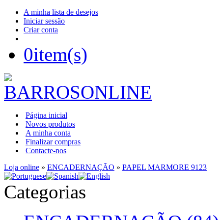
A minha lista de desejos
Iniciar sessão
Criar conta
0
item(s)
Página inicial
Novos produtos
A minha conta
Finalizar compras
Contacte-nos
Loja online
»
ENCADERNAÇÃO
»
PAPEL MARMORE 9123
Categorias