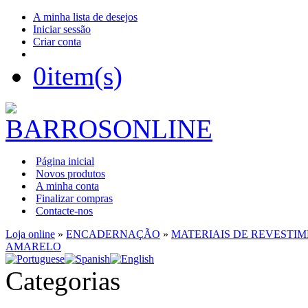
A minha lista de desejos
Iniciar sessão
Criar conta
0
item(s)
Página inicial
Novos produtos
A minha conta
Finalizar compras
Contacte-nos
Loja online
»
ENCADERNAÇÃO
»
MATERIAIS DE REVESTI
AMARELO
Categorias