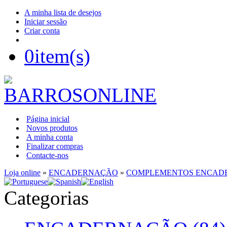
A minha lista de desejos
Iniciar sessão
Criar conta
0
item(s)
Página inicial
Novos produtos
A minha conta
Finalizar compras
Contacte-nos
Loja online
»
ENCADERNAÇÃO
»
COMPLEMENTOS ENCAD
Categorias