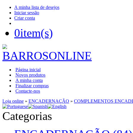
A minha lista de desejos
Iniciar sessão
Criar conta
0
item(s)
Página inicial
Novos produtos
A minha conta
Finalizar compras
Contacte-nos
Loja online
»
ENCADERNAÇÃO
»
COMPLEMENTOS ENCAD
Categorias