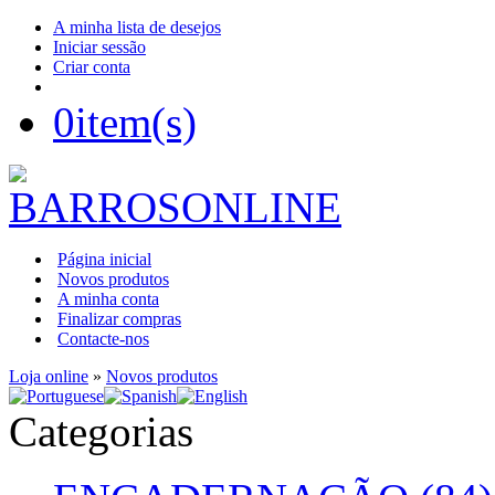
A minha lista de desejos
Iniciar sessão
Criar conta
0
item(s)
Página inicial
Novos produtos
A minha conta
Finalizar compras
Contacte-nos
Loja online
»
Novos produtos
Categorias