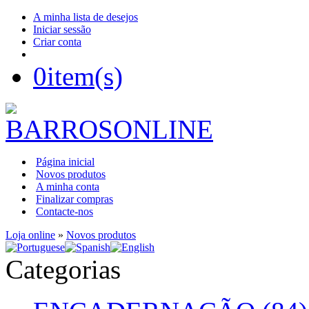
A minha lista de desejos
Iniciar sessão
Criar conta
0
item(s)
Página inicial
Novos produtos
A minha conta
Finalizar compras
Contacte-nos
Loja online
»
Novos produtos
Categorias