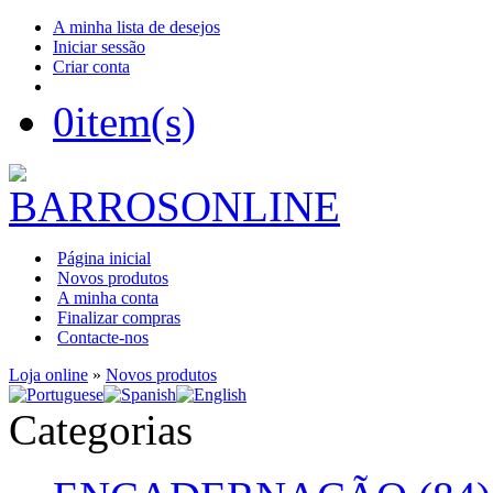
A minha lista de desejos
Iniciar sessão
Criar conta
0
item(s)
Página inicial
Novos produtos
A minha conta
Finalizar compras
Contacte-nos
Loja online
»
Novos produtos
Categorias