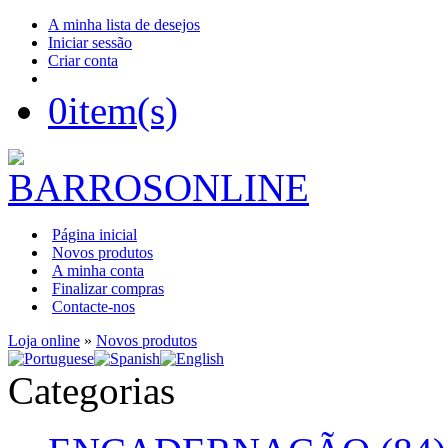
A minha lista de desejos
Iniciar sessão
Criar conta
0
item(s)
Página inicial
Novos produtos
A minha conta
Finalizar compras
Contacte-nos
Loja online
»
Novos produtos
Categorias