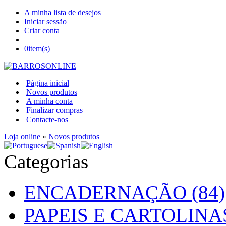
A minha lista de desejos
Iniciar sessão
Criar conta
0
item(s)
Página inicial
Novos produtos
A minha conta
Finalizar compras
Contacte-nos
Loja online
»
Novos produtos
Categorias
ENCADERNAÇÃO (84)
PAPEIS E CARTOLINAS