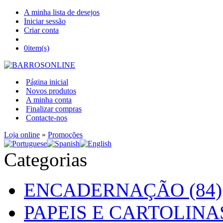
A minha lista de desejos
Iniciar sessão
Criar conta
0
item(s)
Página inicial
Novos produtos
A minha conta
Finalizar compras
Contacte-nos
Loja online
»
Promoções
Categorias
ENCADERNAÇÃO (84)
PAPEIS E CARTOLINAS