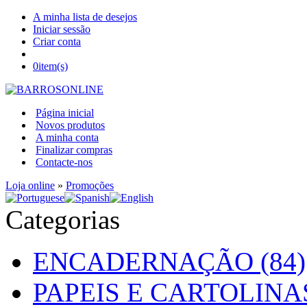
A minha lista de desejos
Iniciar sessão
Criar conta
0
item(s)
Página inicial
Novos produtos
A minha conta
Finalizar compras
Contacte-nos
Loja online
»
Promoções
Categorias
ENCADERNAÇÃO (84)
PAPEIS E CARTOLINAS