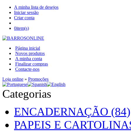
A minha lista de desejos
Iniciar sessão
Criar conta
0
item(s)
Página inicial
Novos produtos
A minha conta
Finalizar compras
Contacte-nos
Loja online
»
Promoções
Categorias
ENCADERNAÇÃO (84)
PAPEIS E CARTOLINAS