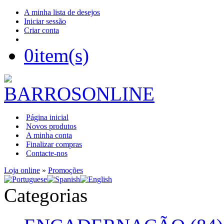
A minha lista de desejos
Iniciar sessão
Criar conta
0
item(s)
Página inicial
Novos produtos
A minha conta
Finalizar compras
Contacte-nos
Loja online
»
Promoções
Categorias