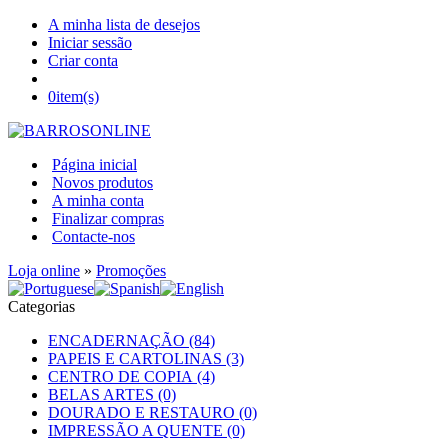
A minha lista de desejos
Iniciar sessão
Criar conta
0
item(s)
Página inicial
Novos produtos
A minha conta
Finalizar compras
Contacte-nos
Loja online
»
Promoções
Categorias
ENCADERNAÇÃO (84)
PAPEIS E CARTOLINAS (3)
CENTRO DE COPIA (4)
BELAS ARTES (0)
DOURADO E RESTAURO (0)
IMPRESSÃO A QUENTE (0)