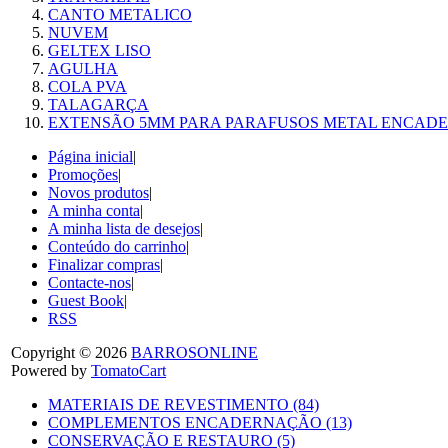
CANTO METALICO
NUVEM
GELTEX LISO
AGULHA
COLA PVA
TALAGARÇA
EXTENSÃO 5MM PARA PARAFUSOS METAL ENCAD
Página inicial
|
Promoções
|
Novos produtos
|
A minha conta
|
A minha lista de desejos
|
Conteúdo do carrinho
|
Finalizar compras
|
Contacte-nos
|
Guest Book
|
RSS
Copyright © 2026
BARROSONLINE
Powered by
TomatoCart
MATERIAIS DE REVESTIMENTO (84)
COMPLEMENTOS ENCADERNAÇÃO (13)
CONSERVAÇÃO E RESTAURO (5)