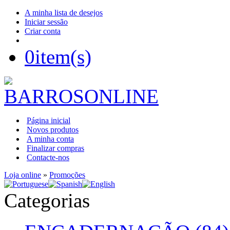
A minha lista de desejos
Iniciar sessão
Criar conta
0
item(s)
Página inicial
Novos produtos
A minha conta
Finalizar compras
Contacte-nos
Loja online
»
Promoções
Categorias