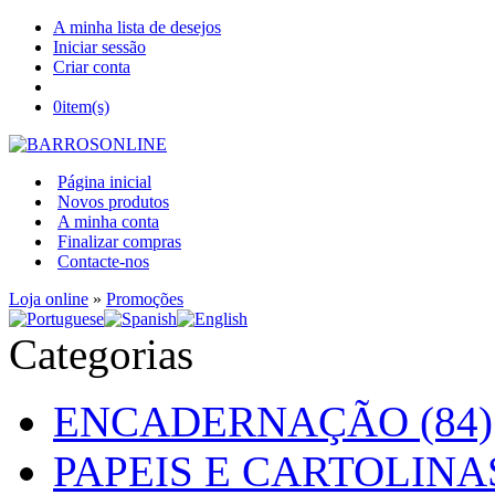
A minha lista de desejos
Iniciar sessão
Criar conta
0
item(s)
Página inicial
Novos produtos
A minha conta
Finalizar compras
Contacte-nos
Loja online
»
Promoções
Categorias
ENCADERNAÇÃO (84)
PAPEIS E CARTOLINAS