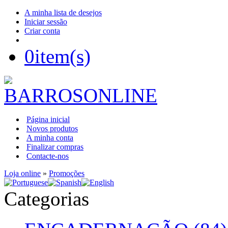
A minha lista de desejos
Iniciar sessão
Criar conta
0
item(s)
Página inicial
Novos produtos
A minha conta
Finalizar compras
Contacte-nos
Loja online
»
Promoções
Categorias