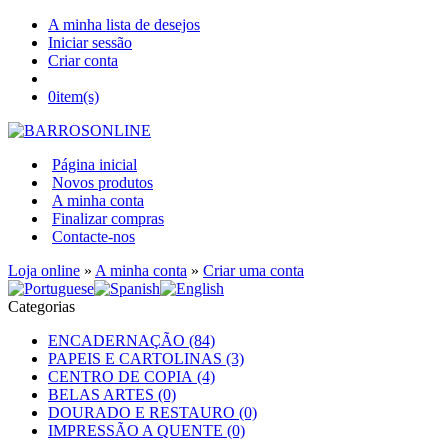
A minha lista de desejos
Iniciar sessão
Criar conta
0
item(s)
Página inicial
Novos produtos
A minha conta
Finalizar compras
Contacte-nos
Loja online
»
A minha conta
»
Criar uma conta
Categorias
ENCADERNAÇÃO (84)
PAPEIS E CARTOLINAS (3)
CENTRO DE COPIA (4)
BELAS ARTES (0)
DOURADO E RESTAURO (0)
IMPRESSÃO A QUENTE (0)