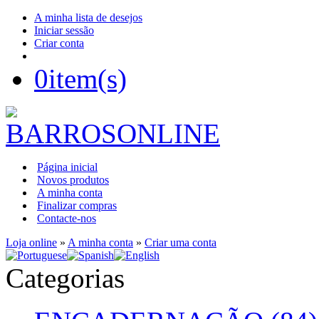
A minha lista de desejos
Iniciar sessão
Criar conta
0
item(s)
Página inicial
Novos produtos
A minha conta
Finalizar compras
Contacte-nos
Loja online
»
A minha conta
»
Criar uma conta
Categorias