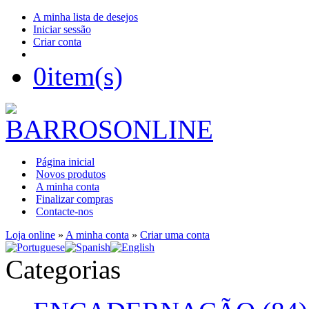
A minha lista de desejos
Iniciar sessão
Criar conta
0
item(s)
Página inicial
Novos produtos
A minha conta
Finalizar compras
Contacte-nos
Loja online
»
A minha conta
»
Criar uma conta
Categorias