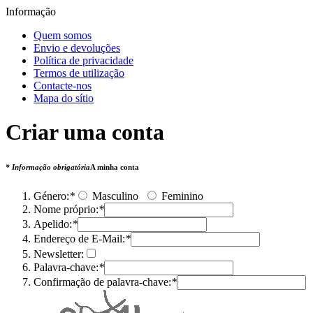
Informação
Quem somos
Envio e devoluções
Política de privacidade
Termos de utilização
Contacte-nos
Mapa do sítio
Criar uma conta
* Informação obrigatória
A minha conta
Género:
*
Masculino
Feminino
Nome próprio:
*
Apelido:
*
Endereço de E-Mail:
*
Newsletter:
Palavra-chave:
*
Confirmação de palavra-chave:
*