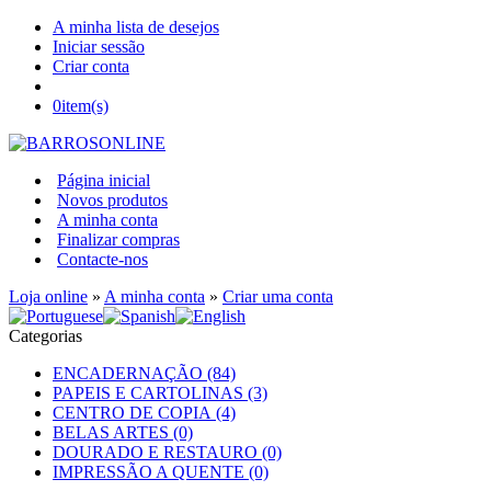
A minha lista de desejos
Iniciar sessão
Criar conta
0
item(s)
Página inicial
Novos produtos
A minha conta
Finalizar compras
Contacte-nos
Loja online
»
A minha conta
»
Criar uma conta
Categorias
ENCADERNAÇÃO (84)
PAPEIS E CARTOLINAS (3)
CENTRO DE COPIA (4)
BELAS ARTES (0)
DOURADO E RESTAURO (0)
IMPRESSÃO A QUENTE (0)