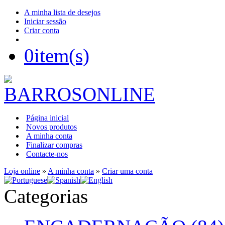
A minha lista de desejos
Iniciar sessão
Criar conta
0
item(s)
Página inicial
Novos produtos
A minha conta
Finalizar compras
Contacte-nos
Loja online
»
A minha conta
»
Criar uma conta
Categorias