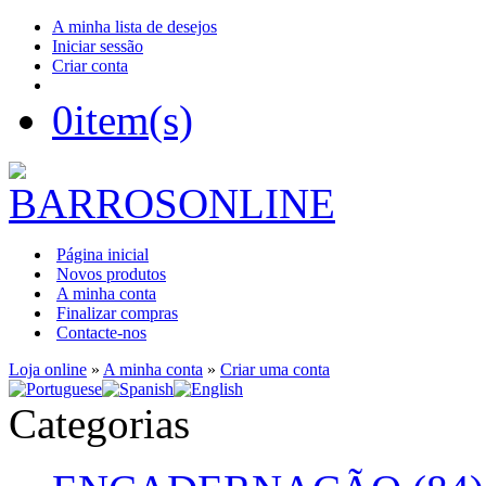
A minha lista de desejos
Iniciar sessão
Criar conta
0
item(s)
Página inicial
Novos produtos
A minha conta
Finalizar compras
Contacte-nos
Loja online
»
A minha conta
»
Criar uma conta
Categorias