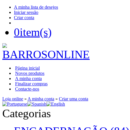
A minha lista de desejos
Iniciar sessão
Criar conta
0
item(s)
Página inicial
Novos produtos
A minha conta
Finalizar compras
Contacte-nos
Loja online
»
A minha conta
»
Criar uma conta
Categorias