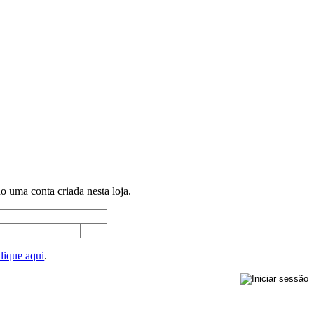
ho uma conta criada nesta loja.
lique aqui
.