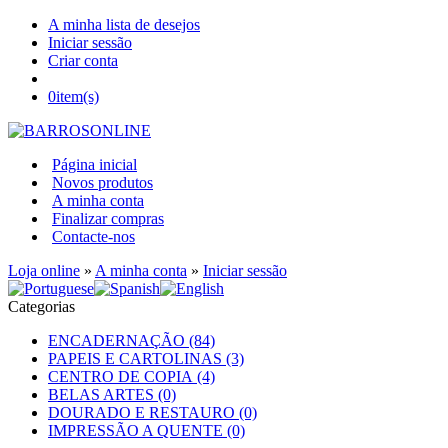
A minha lista de desejos
Iniciar sessão
Criar conta
0
item(s)
Página inicial
Novos produtos
A minha conta
Finalizar compras
Contacte-nos
Loja online
»
A minha conta
»
Iniciar sessão
Categorias
ENCADERNAÇÃO (84)
PAPEIS E CARTOLINAS (3)
CENTRO DE COPIA (4)
BELAS ARTES (0)
DOURADO E RESTAURO (0)
IMPRESSÃO A QUENTE (0)