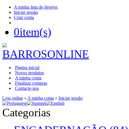
A minha lista de desejos
Iniciar sessão
Criar conta
0
item(s)
Página inicial
Novos produtos
A minha conta
Finalizar compras
Contacte-nos
Loja online
»
A minha conta
»
Iniciar sessão
Categorias