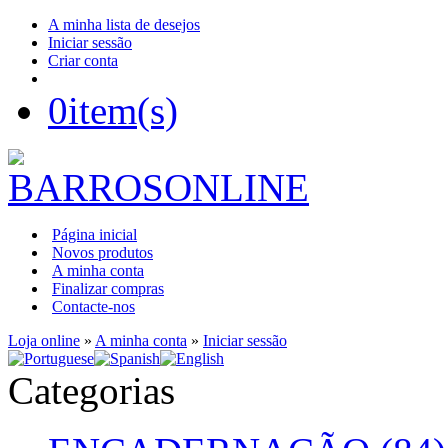
A minha lista de desejos
Iniciar sessão
Criar conta
0
item(s)
Página inicial
Novos produtos
A minha conta
Finalizar compras
Contacte-nos
Loja online
»
A minha conta
»
Iniciar sessão
Categorias