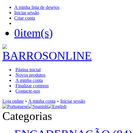
A minha lista de desejos
Iniciar sessão
Criar conta
0
item(s)
Página inicial
Novos produtos
A minha conta
Finalizar compras
Contacte-nos
Loja online
»
A minha conta
»
Iniciar sessão
Categorias