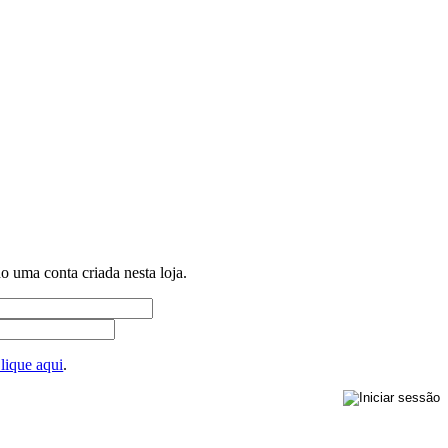
ho uma conta criada nesta loja.
lique aqui
.