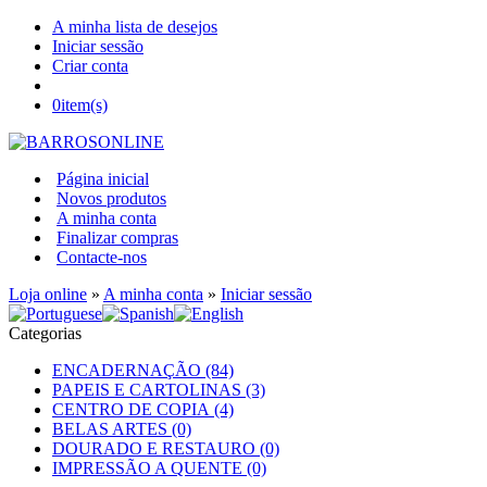
A minha lista de desejos
Iniciar sessão
Criar conta
0
item(s)
Página inicial
Novos produtos
A minha conta
Finalizar compras
Contacte-nos
Loja online
»
A minha conta
»
Iniciar sessão
Categorias
ENCADERNAÇÃO (84)
PAPEIS E CARTOLINAS (3)
CENTRO DE COPIA (4)
BELAS ARTES (0)
DOURADO E RESTAURO (0)
IMPRESSÃO A QUENTE (0)