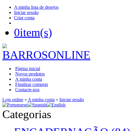
A minha lista de desejos
Iniciar sessão
Criar conta
0
item(s)
Página inicial
Novos produtos
A minha conta
Finalizar compras
Contacte-nos
Loja online
»
A minha conta
»
Iniciar sessão
Categorias