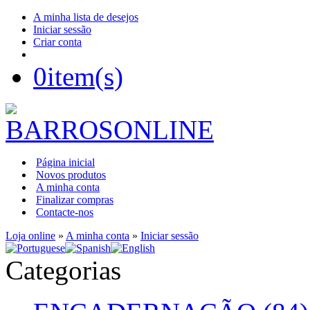
A minha lista de desejos
Iniciar sessão
Criar conta
0
item(s)
Página inicial
Novos produtos
A minha conta
Finalizar compras
Contacte-nos
Loja online
»
A minha conta
»
Iniciar sessão
Categorias