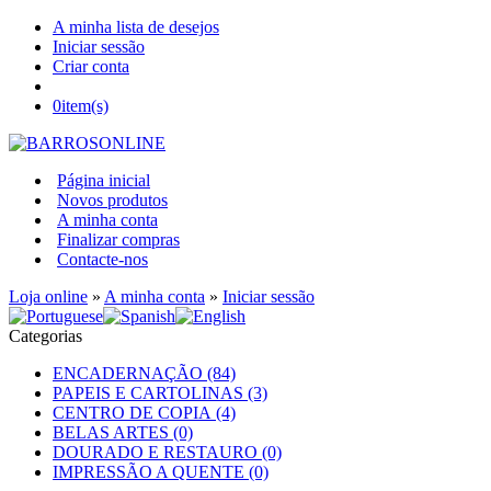
A minha lista de desejos
Iniciar sessão
Criar conta
0
item(s)
Página inicial
Novos produtos
A minha conta
Finalizar compras
Contacte-nos
Loja online
»
A minha conta
»
Iniciar sessão
Categorias
ENCADERNAÇÃO (84)
PAPEIS E CARTOLINAS (3)
CENTRO DE COPIA (4)
BELAS ARTES (0)
DOURADO E RESTAURO (0)
IMPRESSÃO A QUENTE (0)