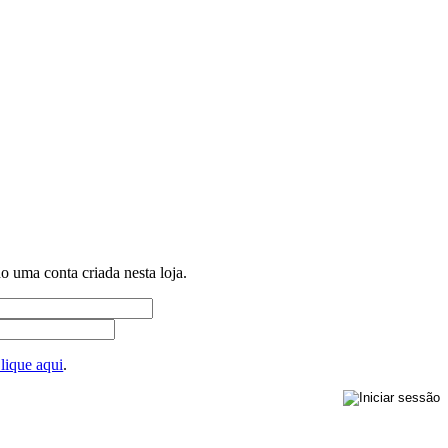
ho uma conta criada nesta loja.
lique aqui
.